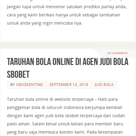
Jangan lupa untuk menomor satukan prediksi parlay anda,
cara yang kami berikan hanya untuk sebagai tambahan
untuk anda yang ingin mencoba nya.
NO COMMENTS
TARUHAN BOLA ONLINE DI AGEN JUDI BOLA
SBOBET
BY
INDOGENTING
SEPTEMBER 14, 2019
JUDI BOLA
Taruhan bola online di website terpercaya – Halo para
penggemar bola di seluruh indonesia berjumpa kembali
dengan kami agen judi bola sbobet terpercaya dan sudah
pasti aman. Salam kenal untuk kalian para member baru
yang baru saja membaca konten kami. Pada kesempatan