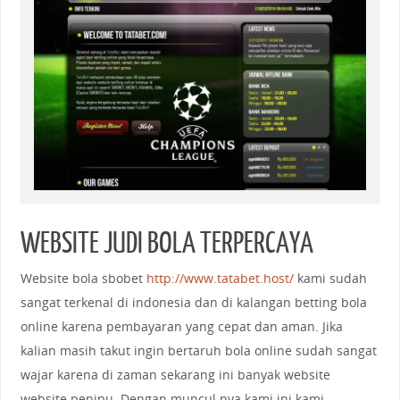
WEBSITE JUDI BOLA TERPERCAYA
Website bola sbobet
http://www.tatabet.host/
kami sudah
sangat terkenal di indonesia dan di kalangan betting bola
online karena pembayaran yang cepat dan aman. Jika
kalian masih takut ingin bertaruh bola online sudah sangat
wajar karena di zaman sekarang ini banyak website
website penipu. Dengan muncul nya kami ini kami