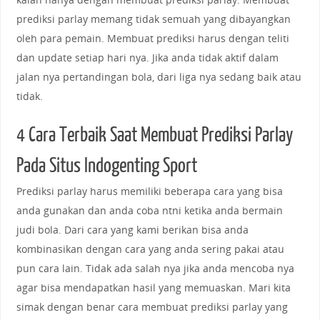
prediksi parlay memang tidak semuah yang dibayangkan
oleh para pemain. Membuat prediksi harus dengan teliti
dan update setiap hari nya. Jika anda tidak aktif dalam
jalan nya pertandingan bola, dari liga nya sedang baik atau
tidak.
4 Cara Terbaik Saat Membuat Prediksi Parlay
Pada Situs Indogenting Sport
Prediksi parlay harus memiliki beberapa cara yang bisa
anda gunakan dan anda coba ntni ketika anda bermain
judi bola. Dari cara yang kami berikan bisa anda
kombinasikan dengan cara yang anda sering pakai atau
pun cara lain. Tidak ada salah nya jika anda mencoba nya
agar bisa mendapatkan hasil yang memuaskan. Mari kita
simak dengan benar cara membuat prediksi parlay yang