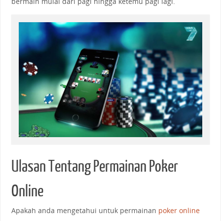
bermain mulai dari pagi hingga ketemu pagi lagi.
Ulasan Tentang Permainan Poker
Online
Apakah anda mengetahui untuk permainan
poker online