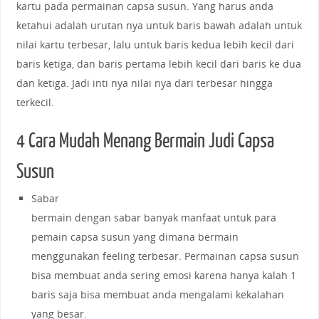
kartu pada permainan capsa susun. Yang harus anda
ketahui adalah urutan nya untuk baris bawah adalah untuk
nilai kartu terbesar, lalu untuk baris kedua lebih kecil dari
baris ketiga, dan baris pertama lebih kecil dari baris ke dua
dan ketiga. Jadi inti nya nilai nya dari terbesar hingga
terkecil.
4 Cara Mudah Menang Bermain Judi Capsa
Susun
Sabar
bermain dengan sabar banyak manfaat untuk para
pemain capsa susun yang dimana bermain
menggunakan feeling terbesar. Permainan capsa susun
bisa membuat anda sering emosi karena hanya kalah 1
baris saja bisa membuat anda mengalami kekalahan
yang besar.