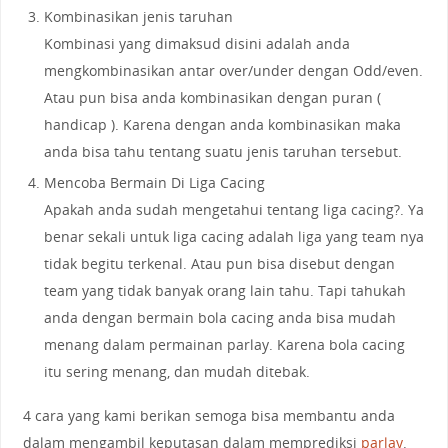
Kombinasikan jenis taruhan
Kombinasi yang dimaksud disini adalah anda
mengkombinasikan antar over/under dengan Odd/even.
Atau pun bisa anda kombinasikan dengan puran (
handicap ). Karena dengan anda kombinasikan maka
anda bisa tahu tentang suatu jenis taruhan tersebut.
Mencoba Bermain Di Liga Cacing
Apakah anda sudah mengetahui tentang liga cacing?. Ya
benar sekali untuk liga cacing adalah liga yang team nya
tidak begitu terkenal. Atau pun bisa disebut dengan
team yang tidak banyak orang lain tahu. Tapi tahukah
anda dengan bermain bola cacing anda bisa mudah
menang dalam permainan parlay. Karena bola cacing
itu sering menang, dan mudah ditebak.
4 cara yang kami berikan semoga bisa membantu anda
dalam mengambil keputasan dalam memprediksi
parlay
.