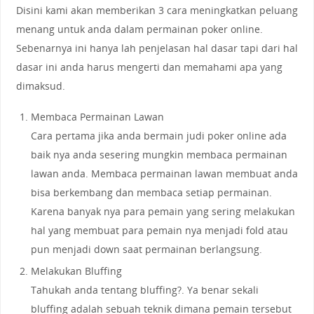
Disini kami akan memberikan 3 cara meningkatkan peluang
menang untuk anda dalam permainan poker online.
Sebenarnya ini hanya lah penjelasan hal dasar tapi dari hal
dasar ini anda harus mengerti dan memahami apa yang
dimaksud.
Membaca Permainan Lawan
Cara pertama jika anda bermain judi poker online ada
baik nya anda sesering mungkin membaca permainan
lawan anda. Membaca permainan lawan membuat anda
bisa berkembang dan membaca setiap permainan.
Karena banyak nya para pemain yang sering melakukan
hal yang membuat para pemain nya menjadi fold atau
pun menjadi down saat permainan berlangsung.
Melakukan Bluffing
Tahukah anda tentang bluffing?. Ya benar sekali
bluffing adalah sebuah teknik dimana pemain tersebut