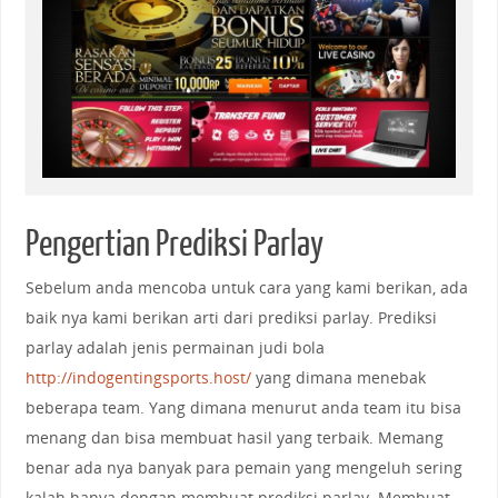
Pengertian Prediksi Parlay
Sebelum anda mencoba untuk cara yang kami berikan, ada
baik nya kami berikan arti dari prediksi parlay. Prediksi
parlay adalah jenis permainan judi bola
http://indogentingsports.host/
yang dimana menebak
beberapa team. Yang dimana menurut anda team itu bisa
menang dan bisa membuat hasil yang terbaik. Memang
benar ada nya banyak para pemain yang mengeluh sering
kalah hanya dengan membuat prediksi parlay. Membuat