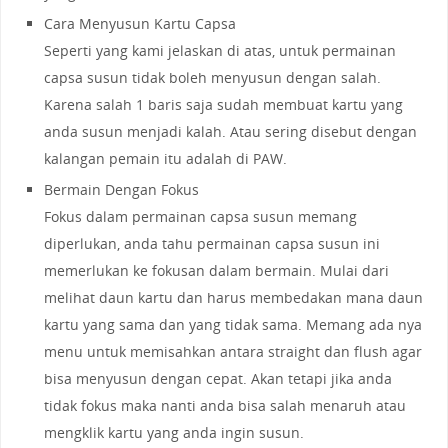
Cara Menyusun Kartu Capsa
Seperti yang kami jelaskan di atas, untuk permainan
capsa susun tidak boleh menyusun dengan salah.
Karena salah 1 baris saja sudah membuat kartu yang
anda susun menjadi kalah. Atau sering disebut dengan
kalangan pemain itu adalah di PAW.
Bermain Dengan Fokus
Fokus dalam permainan capsa susun memang
diperlukan, anda tahu permainan capsa susun ini
memerlukan ke fokusan dalam bermain. Mulai dari
melihat daun kartu dan harus membedakan mana daun
kartu yang sama dan yang tidak sama. Memang ada nya
menu untuk memisahkan antara straight dan flush agar
bisa menyusun dengan cepat. Akan tetapi jika anda
tidak fokus maka nanti anda bisa salah menaruh atau
mengklik kartu yang anda ingin susun.