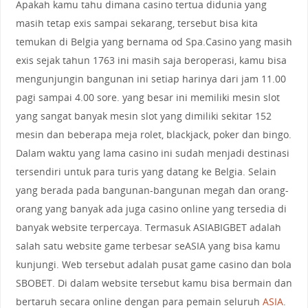
Apakah kamu tahu dimana casino tertua didunia yang
masih tetap exis sampai sekarang, tersebut bisa kita
temukan di Belgia yang bernama od Spa.Casino yang masih
exis sejak tahun 1763 ini masih saja beroperasi, kamu bisa
mengunjungin bangunan ini setiap harinya dari jam 11.00
pagi sampai 4.00 sore. yang besar ini memiliki mesin slot
yang sangat banyak mesin slot yang dimiliki sekitar 152
mesin dan beberapa meja rolet, blackjack, poker dan bingo.
Dalam waktu yang lama casino ini sudah menjadi destinasi
tersendiri untuk para turis yang datang ke Belgia. Selain
yang berada pada bangunan-bangunan megah dan orang-
orang yang banyak ada juga casino online yang tersedia di
banyak website terpercaya. Termasuk ASIABIGBET adalah
salah satu website game terbesar seASIA yang bisa kamu
kunjungi. Web tersebut adalah pusat game casino dan bola
SBOBET. Di dalam website tersebut kamu bisa bermain dan
bertaruh secara online dengan para pemain seluruh
ASIA
.