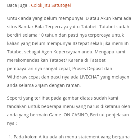
Baca juga :
Colok Jitu Satutogel
Untuk anda yang belum mempunyai ID atau Akun kami ada
situs Bandar Bola Terpercaya yaitu Tatabet. Tatabet sudah
berdiri selama 10 tahun dan pasti nya terpercaya untuk
kalian yang belum mempunyai ID tepat sekali jika memilih
Tatabet sebagai Agen Kepercayaan anda. Mengapa kami
merekomendasikan Tatabet? Karena di Tatabet
pembayaran nya sangat cepat, Proses Deposit dan
Withdraw cepat dan pasti nya ada LIVECHAT yang melayani
anda selama 24jam dengan ramah.
Seperti yang terlihat pada gambar diatas sudah kami
tandakan untuk beberapa menu yang harus diketahui oleh
anda yang bermain Game ION CASINO, Berikut penjelasan
nya :
Pada kolom A itu adalah menu statement yang berguna