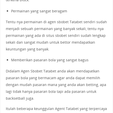
Permainan yang sangat beragam
Tentu nya permainan di agen sbobet Tatabet sendiri sudah
menjadi sebuah permainan yang banyak sekali, tentu nya
permainan yang ada di situs sbobet sendiri sudah lengkap
sekali dan sangat mudah untuk bettor mendapatkan
keuntungan yang banyak.
Memberikan pasaran bola yang sangat bagus
Didalam Agen Sbobet Tatabet anda akan mendapatkan
pasaran bola yang bermacam agar anda dapat memilih
dengan mudah pasaran mana yang anda akan betting, apa
lagi tidak hanya pasaran bola tapi ada pasaran untuk
backsetball juga.
Itulah beberapa keunggulan Agent Tatabet yang terpercaya