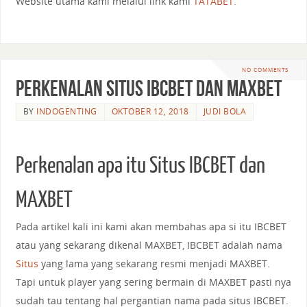
Website utama kami melalui link kami
TATABET.
NO COMMENTS
Perkenalan Situs IBCBET dan MAXBET
BY
INDOGENTING
OKTOBER 12, 2018
JUDI BOLA
Perkenalan apa itu Situs IBCBET dan
MAXBET
Pada artikel kali ini kami akan membahas apa si itu IBCBET
atau yang sekarang dikenal MAXBET, IBCBET adalah nama
Situs
yang lama yang sekarang resmi menjadi MAXBET.
Tapi untuk player yang sering bermain di MAXBET pasti nya
sudah tau tentang hal pergantian nama pada situs IBCBET.