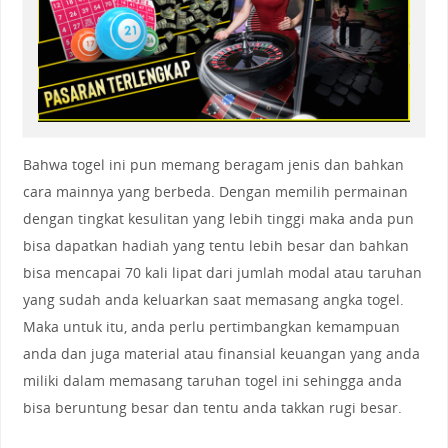
Bahwa togel ini pun memang beragam jenis dan bahkan
cara mainnya yang berbeda. Dengan memilih permainan
dengan tingkat kesulitan yang lebih tinggi maka anda pun
bisa dapatkan hadiah yang tentu lebih besar dan bahkan
bisa mencapai 70 kali lipat dari jumlah modal atau taruhan
yang sudah anda keluarkan saat memasang angka togel.
Maka untuk itu, anda perlu pertimbangkan kemampuan
anda dan juga material atau finansial keuangan yang anda
miliki dalam memasang taruhan togel ini sehingga anda
bisa beruntung besar dan tentu anda takkan rugi besar.