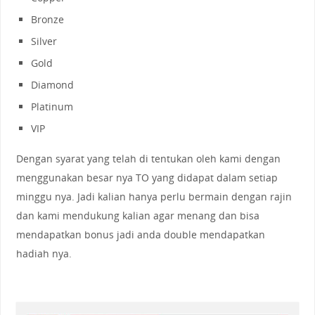
Bronze
Silver
Gold
Diamond
Platinum
VIP
Dengan syarat yang telah di tentukan oleh kami dengan
menggunakan besar nya TO yang didapat dalam setiap
minggu nya. Jadi kalian hanya perlu bermain dengan rajin
dan kami mendukung kalian agar menang dan bisa
mendapatkan bonus jadi anda double mendapatkan
hadiah nya.