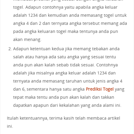
togel. Adapun contohnya yaitu apabila angka keluar
adalah 1234 dan kemudian anda memasang togel untuk
angka 4 dan 2 dan ternyata angka tersebut memang ada
pada angka keluaran togel maka tentunya anda pun
akan menang.
Adapun ketentuan kedua jika memang tebakan anda
salah atau hanya ada satu angka yang sesuai tentu
anda pun akan kalah sebab tidak sesuai. Contohnya
adalah jika misalnya angka keluar adalah 1234 dan
ternyata anda memasang taruhan untuk jenis angka 4
dan 6, sementara hanya satu angka
Prediksi Togel
yang
tepat maka tentu anda pun akan kalah dan takkan
dapatkan apapun dari kekalahan yang anda alami ini.
Itulah ketentuannya, terima kasih telah membaca artikel
ini.