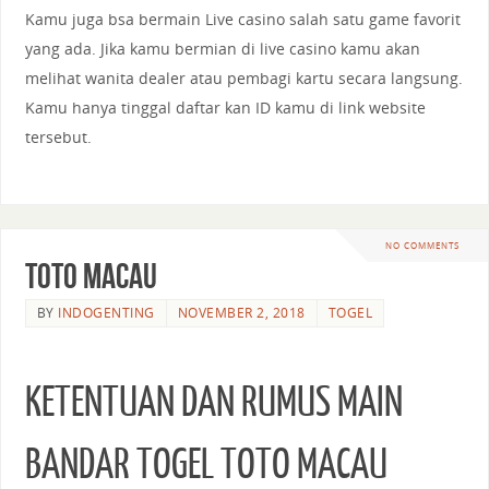
Kamu juga bsa bermain Live casino salah satu game favorit
yang ada. Jika kamu bermian di live casino kamu akan
melihat wanita dealer atau pembagi kartu secara langsung.
Kamu hanya tinggal daftar kan ID kamu di link website
tersebut.
NO COMMENTS
TOTO MACAU
BY
INDOGENTING
NOVEMBER 2, 2018
TOGEL
KETENTUAN DAN RUMUS MAIN
BANDAR TOGEL TOTO MACAU