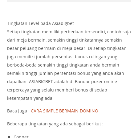
Tingkatan Level pada Asiabigbet
Setiap tingkatan memiliki perbedaan tersendiri, contoh saja
dari meja bermain, semakin tinggi tinkatannya semakin
besar peluang bermain di meja besar. Di setiap tingkatan
juga memiliki jumlah persentasi bonus rolingan yang
berbeda-beda semakin tinggi tingkatan anda bermain
semakin tinggi jumlah persentasi bonus yang anda akan
dapatkan. ASIABIGBET adalah di Bandar poker online
terpercaya yang selalu memberi bonus di setiap
kesempatan yang ada.
Baca Juga :
CARA SIMPLE BERMAIN DOMINO
Beberapa tingkatan yang ada sebagai berikut :
Copper