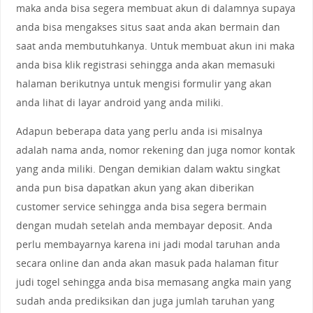
maka anda bisa segera membuat akun di dalamnya supaya
anda bisa mengakses situs saat anda akan bermain dan
saat anda membutuhkanya. Untuk membuat akun ini maka
anda bisa klik registrasi sehingga anda akan memasuki
halaman berikutnya untuk mengisi formulir yang akan
anda lihat di layar android yang anda miliki.
Adapun beberapa data yang perlu anda isi misalnya
adalah nama anda, nomor rekening dan juga nomor kontak
yang anda miliki. Dengan demikian dalam waktu singkat
anda pun bisa dapatkan akun yang akan diberikan
customer service sehingga anda bisa segera bermain
dengan mudah setelah anda membayar deposit. Anda
perlu membayarnya karena ini jadi modal taruhan anda
secara online dan anda akan masuk pada halaman fitur
judi togel sehingga anda bisa memasang angka main yang
sudah anda prediksikan dan juga jumlah taruhan yang