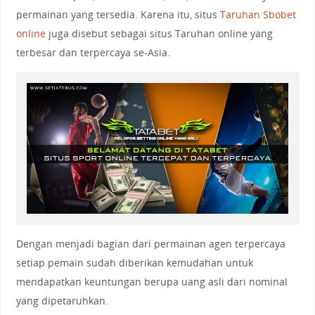
permainan yang tersedia. Karena itu, situs
Taruhan Sbobet
online
juga disebut sebagai situs Taruhan online yang
terbesar dan terpercaya se-Asia.
Dengan menjadi bagian dari permainan agen terpercaya
setiap pemain sudah diberikan kemudahan untuk
mendapatkan keuntungan berupa uang asli dari nominal
yang dipetaruhkan.