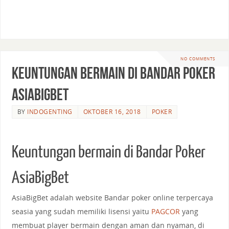
NO COMMENTS
Keuntungan bermain di Bandar Poker
AsiaBigBet
BY
INDOGENTING
OKTOBER 16, 2018
POKER
Keuntungan bermain di Bandar Poker
AsiaBigBet
AsiaBigBet adalah website Bandar poker online terpercaya
seasia yang sudah memiliki lisensi yaitu
PAGCOR
yang
membuat player bermain dengan aman dan nyaman, di