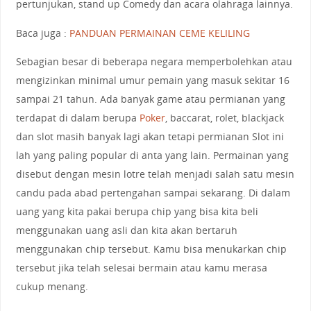
pertunjukan, stand up Comedy dan acara olahraga lainnya.
Baca juga :
PANDUAN PERMAINAN CEME KELILING
Sebagian besar di beberapa negara memperbolehkan atau
mengizinkan minimal umur pemain yang masuk sekitar 16
sampai 21 tahun. Ada banyak game atau permianan yang
terdapat di dalam berupa
Poker
, baccarat, rolet, blackjack
dan slot masih banyak lagi akan tetapi permianan Slot ini
lah yang paling popular di anta yang lain. Permainan yang
disebut dengan mesin lotre telah menjadi salah satu mesin
candu pada abad pertengahan sampai sekarang. Di dalam
uang yang kita pakai berupa chip yang bisa kita beli
menggunakan uang asli dan kita akan bertaruh
menggunakan chip tersebut. Kamu bisa menukarkan chip
tersebut jika telah selesai bermain atau kamu merasa
cukup menang.