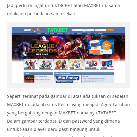
Jadi perlu di ingat untuk IBCBET atau MAXBET itu sama
tidak ada perbedaan sama sekali.
Seperti terlihat pada gambar di atas ada tulisan di sebelah
MAXBET itu adalah situs Resmi yang menjadi Agen Taruhan
yang bergabung dengan MAXBET nama nya TATABET.
Dalam gambar terdapat ID dan password yang dimana
untuk kalian player baru pasti bingung untuk