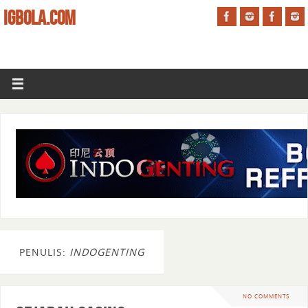
IGBOLA.COM
PENULIS:
INDOGENTING
NO COMMENTS