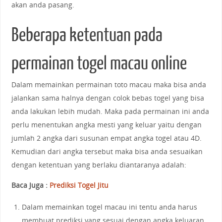
akan anda pasang.
Beberapa ketentuan pada
permainan togel macau online
Dalam memainkan permainan toto macau maka bisa anda
jalankan sama halnya dengan colok bebas togel yang bisa
anda lakukan lebih mudah. Maka pada permainan ini anda
perlu menentukan angka mesti yang keluar yaitu dengan
jumlah 2 angka dari susunan empat angka togel atau 4D.
Kemudian dari angka tersebut maka bisa anda sesuaikan
dengan ketentuan yang berlaku diantaranya adalah:
Baca Juga :
Prediksi Togel Jitu
Dalam memainkan togel macau ini tentu anda harus
membuat prediksi yang sesuai dengan angka keluaran