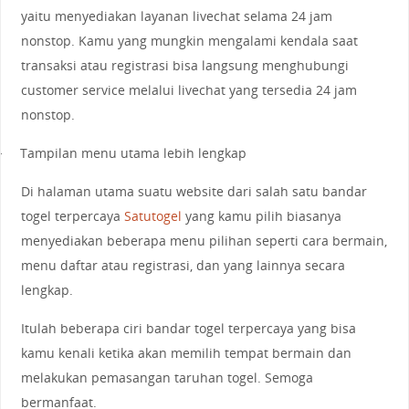
yaitu menyediakan layanan livechat selama 24 jam
nonstop. Kamu yang mungkin mengalami kendala saat
transaksi atau registrasi bisa langsung menghubungi
customer service melalui livechat yang tersedia 24 jam
nonstop.
Tampilan menu utama lebih lengkap
·
Di halaman utama suatu website dari salah satu bandar
togel terpercaya
Satutogel
yang kamu pilih biasanya
menyediakan beberapa menu pilihan seperti cara bermain,
menu daftar atau registrasi, dan yang lainnya secara
lengkap.
Itulah beberapa ciri bandar togel terpercaya yang bisa
kamu kenali ketika akan memilih tempat bermain dan
melakukan pemasangan taruhan togel. Semoga
bermanfaat.