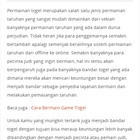
Permainan togel merupakan salah satu jenis permainan
taruhan yang sangat mudah dimainkan dari sekian
banyaknya permainan taruhan yang ada dalam dunia
perjudian. Tidak heran jika para penggemarnya semakin
bertambah apalagi semenjak beralihnya sistem permainan
taruhan dari offline ke online. Semakin banyaknya para
pecinta judi yang ingin bermain, hal ini tentu akan
berpengaruh juga pada banyaknya bandar togel yang ada
dimana mereka akan mencari keuntungan besar dengan
menjadi bandar sebagai penyedia layanan bermain dan
melakukan pemasangan taruhan.
Baca juga :
Cara Bermain Game Togel
Untuk kamu yang mungkin tertarik juga menjadi bandar
togel dengan tujuan bisa meraup keuntungan lebih banyak
dibandingkan dengan menjadi pecinta atau pemain judi,