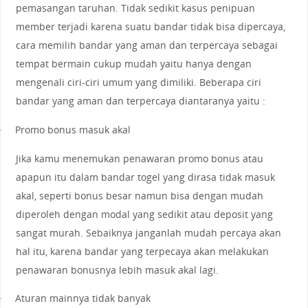
pemasangan taruhan. Tidak sedikit kasus penipuan
member terjadi karena suatu bandar tidak bisa dipercaya,
cara memilih bandar yang aman dan terpercaya sebagai
tempat bermain cukup mudah yaitu hanya dengan
mengenali ciri-ciri umum yang dimiliki. Beberapa ciri
bandar yang aman dan terpercaya diantaranya yaitu :
Promo bonus masuk akal
·
Jika kamu menemukan penawaran promo bonus atau
apapun itu dalam bandar togel yang dirasa tidak masuk
akal, seperti bonus besar namun bisa dengan mudah
diperoleh dengan modal yang sedikit atau deposit yang
sangat murah. Sebaiknya janganlah mudah percaya akan
hal itu, karena bandar yang terpecaya akan melakukan
penawaran bonusnya lebih masuk akal lagi.
Aturan mainnya tidak banyak
·