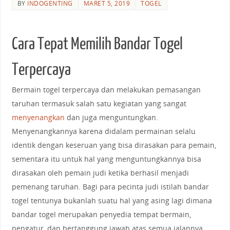
BY
INDOGENTING
MARET 5, 2019
TOGEL
Cara Tepat Memilih Bandar Togel
Terpercaya
Bermain togel terpercaya dan melakukan pemasangan
taruhan termasuk salah satu kegiatan yang sangat
menyenangkan
dan juga menguntungkan.
Menyenangkannya karena didalam permainan selalu
identik dengan keseruan yang bisa dirasakan para pemain,
sementara itu untuk hal yang menguntungkannya bisa
dirasakan oleh pemain judi ketika berhasil menjadi
pemenang taruhan. Bagi para pecinta judi istilah bandar
togel tentunya bukanlah suatu hal yang asing lagi dimana
bandar togel merupakan penyedia tempat bermain,
pengatur, dan bertanggung jawab atas semua jalannya