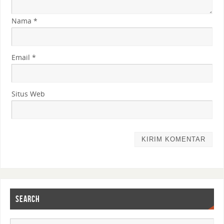
Nama
*
Email
*
Situs Web
SEARCH