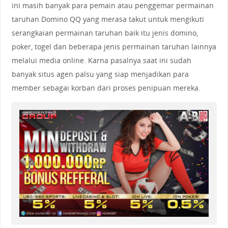
ini masih banyak para pemain atau penggemar permainan
taruhan Domino QQ yang merasa takut untuk mengikuti
serangkaian permainan taruhan baik itu jenis domino,
poker, togel dan beberapa jenis permainan taruhan lainnya
melalui media online. Karna pasalnya saat ini sudah
banyak situs agen palsu yang siap menjadikan para
member sebagai korban dari proses penipuan mereka.