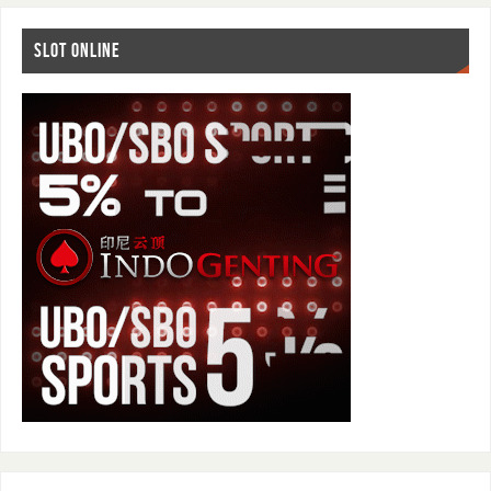
SLOT ONLINE