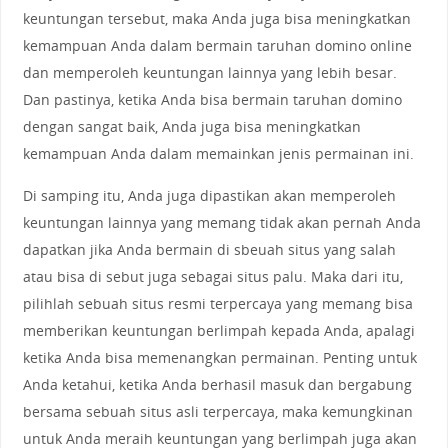
keuntungan tersebut, maka Anda juga bisa meningkatkan
kemampuan Anda dalam bermain taruhan domino online
dan memperoleh keuntungan lainnya yang lebih besar.
Dan pastinya, ketika Anda bisa bermain taruhan domino
dengan sangat baik, Anda juga bisa meningkatkan
kemampuan Anda dalam memainkan jenis permainan ini.
Di samping itu, Anda juga dipastikan akan memperoleh
keuntungan lainnya yang memang tidak akan pernah Anda
dapatkan jika Anda bermain di sbeuah situs yang salah
atau bisa di sebut juga sebagai situs palu. Maka dari itu,
pilihlah sebuah situs resmi terpercaya yang memang bisa
memberikan keuntungan berlimpah kepada Anda, apalagi
ketika Anda bisa memenangkan permainan. Penting untuk
Anda ketahui, ketika Anda berhasil masuk dan bergabung
bersama sebuah situs asli terpercaya, maka kemungkinan
untuk Anda meraih keuntungan yang berlimpah juga akan